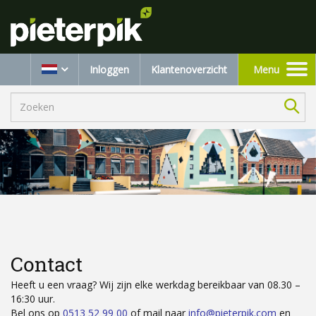
Inloggen
Klantenoverzicht
Menu
Toggle
navigation
Contact
Heeft u een vraag? Wij zijn elke werkdag bereikbaar van 08.30 –
16:30 uur.
Bel ons op
0513 52 99 00
of mail naar
info@pieterpik.com
en