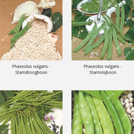
Phaseolus vulgaris -
Phaseolus vulgaris -
Stamdroogboon
Stamsnijboon