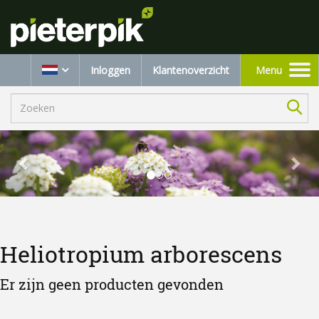
Inloggen
Klantenoverzicht
Menu
Toggle
navigation
Heliotropium arborescens
Er zijn geen producten gevonden