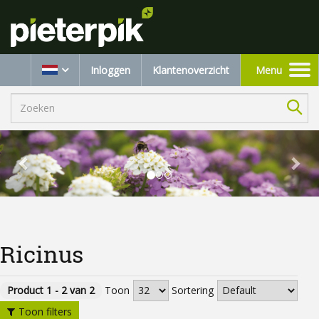
Inloggen
Klantenoverzicht
Menu
Toggle
navigation
Ricinus
Product 1 - 2 van 2
Toon
Sortering
Toon filters